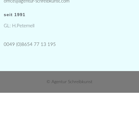
office@agentur-schreibkunst.com
seit 1991
GL: H.Peternell
0049 (0)8654 77 13 195
© Agentur Schreibkunst