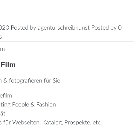
2020
Posted by
agenturschreibkunst
Posted by
0
s
lm
 Film
n & fotografieren für Sie
efilm
ting People & Fashion
rät
s für Webseiten, Katalog, Prospekte, etc.