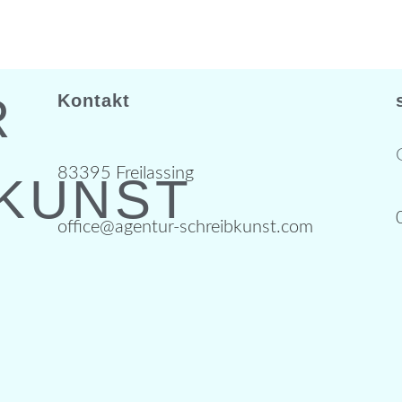
R
Kontakt
83395 Freilassing
KUNST
office@agentur-schreibkunst.com